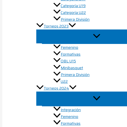
Categoría U19
Categoría U22
Primera División
Torneos 2023
Femenino
Formativas
OBL U15
Minibasquet
Primera División
U22
Torneos 2024
Integración
Femenino
Formativas