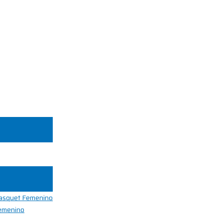
Basquet Femenino
Femenino