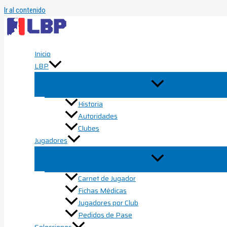
Ir al contenido
Inicio
LBP
Historia
Autoridades
Clubes
Jugadores
Carnet de Jugador
Fichas Médicas
Jugadores por Club
Pedidos de Pase