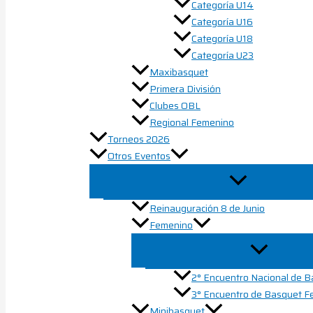
Categoría U14
Categoría U16
Categoría U18
Categoría U23
Maxibasquet
Primera División
Clubes OBL
Regional Femenino
Torneos 2026
Otros Eventos
Reinauguración 8 de Junio
Femenino
2° Encuentro Nacional de 
3° Encuentro de Basquet 
Minibasquet