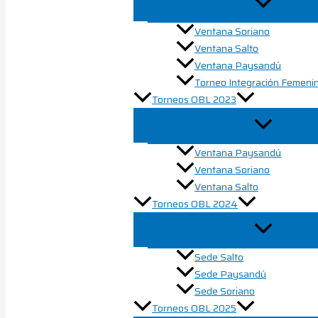
Ventana Soriano
Ventana Salto
Ventana Paysandú
Torneo Integración Femeni
Torneos OBL 2023
Ventana Paysandú
Ventana Soriano
Ventana Salto
Torneos OBL 2024
Sede Salto
Sede Paysandú
Sede Soriano
Torneos OBL 2025