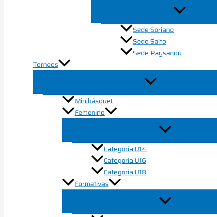
Sede Soriano
Sede Salto
Sede Paysandú
Torneos
Minibásquet
Femenino
Categoría U14
Categoría U16
Categoría U18
Formativas