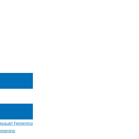
Basquet Femenino
Femenino