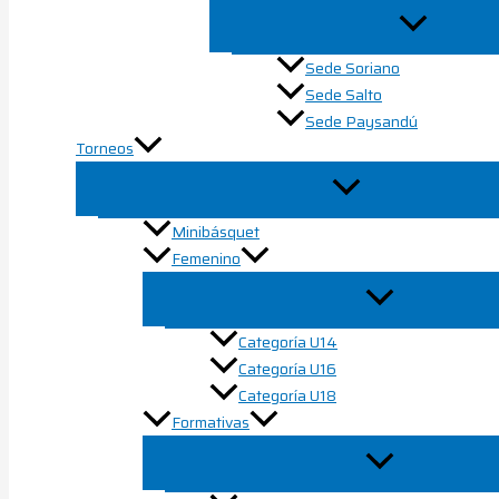
Sede Soriano
Sede Salto
Sede Paysandú
Torneos
Minibásquet
Femenino
Categoría U14
Categoría U16
Categoría U18
Formativas