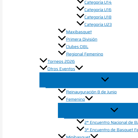
Categoría U14
Categoría U16
Categoría U18
Categoría U23
Maxibasquet
Primera División
Clubes OBL
Regional Femenino
Torneos 2026
Otros Eventos
Reinauguración 8 de Junio
Femenino
2° Encuentro Nacional de 
3° Encuentro de Basquet 
Minibasquet