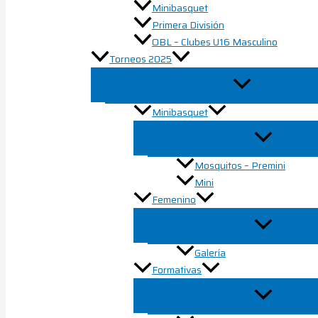
Minibasquet
Primera División
OBL – Clubes U16 Masculino
Torneos 2025
Minibasquet
Mosquitos – Premini
Mini
Femenino
Galería
Formativas