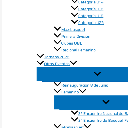
Categoría U14
Categoría U16
Categoría U18
Categoría U23
Maxibasquet
Primera División
Clubes OBL
Regional Femenino
Torneos 2026
Otros Eventos
Reinauguración 8 de Junio
Femenino
2° Encuentro Nacional de 
3° Encuentro de Basquet 
Minibasquet