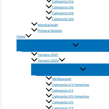
Categoría U14
Categoría U16
Categoría U18
Categoría U22
Maxibasquet
Primera División
Fotos
Torneos 2021
Torneos 2022
Minibasquet
Categoría U13 Femenino
Categoría U13
Categoría U15 Femenino
Categoría U15
Categoría U17