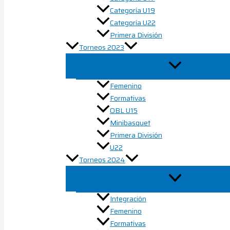
Categoría U19
Categoría U22
Primera División
Torneos 2023
Femenino
Formativas
OBL U15
Minibasquet
Primera División
U22
Torneos 2024
Integración
Femenino
Formativas