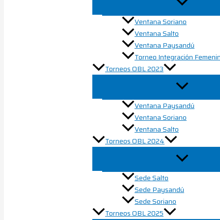
Ventana Soriano
Ventana Salto
Ventana Paysandú
Torneo Integración Femeni
Torneos OBL 2023
Ventana Paysandú
Ventana Soriano
Ventana Salto
Torneos OBL 2024
Sede Salto
Sede Paysandú
Sede Soriano
Torneos OBL 2025