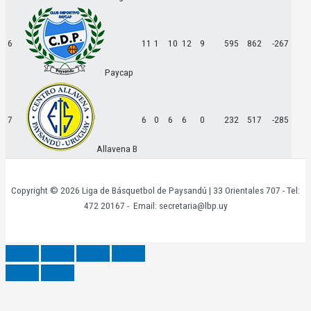
6
11
1
10
12
9
595
862
-267
Paycap
7
6
0
6
6
0
232
517
-285
Allavena B
Copyright © 2026 Liga de Básquetbol de Paysandú | 33 Orientales 707 - Tel:
472 20167 - Email: secretaria@lbp.uy