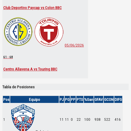
Club Deportivo Paycap vs Colon BBC
05/06/2026
61
-
68
Centro Allavena A vs Touring BBC
Tabla de Posiciones
Pos
Equipo
PJ
PG
PP
PTS
%Gan
GFAV
GCON
DIFG
1
11
11
0
22
100
938
522
416